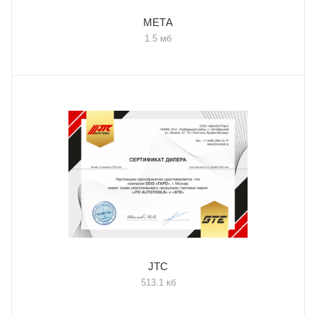
МЕТА
1.5 мб
JTC
513.1 кб