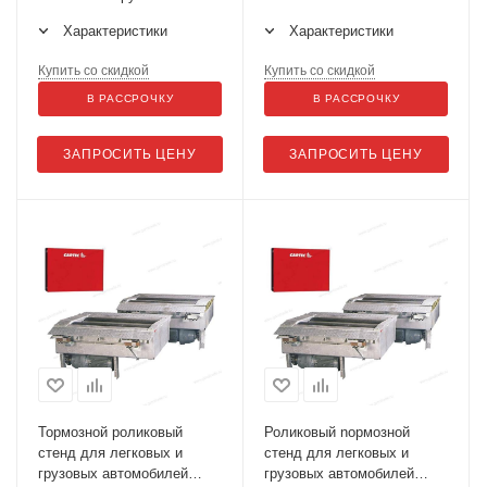
автомобилей, автобусов с
Характеристики
Характеристики
нагрузкой на ось до 13
тонн BDE 3504 CARTEC
Купить со скидкой
Купить со скидкой
В РАССРОЧКУ
В РАССРОЧКУ
ЗАПРОСИТЬ ЦЕНУ
ЗАПРОСИТЬ ЦЕНУ
Тормозной роликовый
Роликовый nормозной
стенд для легковых и
стенд для легковых и
грузовых автомобилей
грузовых автомобилей