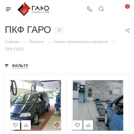
0
ПКФ ГАРО
23
—
—
—
Главная
Каталог
Линии технического контроля
ПКФ ГАРО
ФИЛЬТР