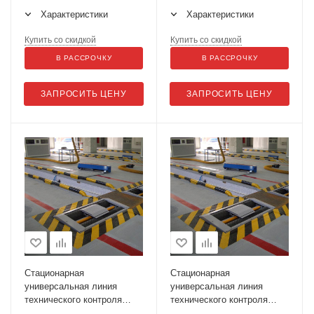
Cartec BDE 4504 N SC PC 1
Cartec BDE 4504 N SC PC 1
Характеристики
Характеристики
SmG 16t
SmG 20 t
Купить со скидкой
Купить со скидкой
В РАССРОЧКУ
В РАССРОЧКУ
ЗАПРОСИТЬ ЦЕНУ
ЗАПРОСИТЬ ЦЕНУ
Стационарная
Стационарная
универсальная линия
универсальная линия
технического контроля
технического контроля
ЛТК-13У-СП-11
ЛТК-13УП-СП-11