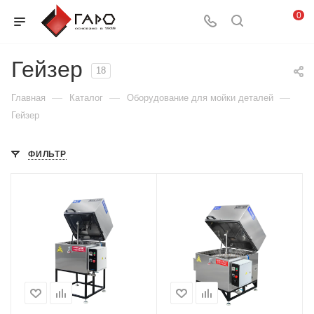
0
Гейзер
18
—
—
—
Главная
Каталог
Оборудование для мойки деталей
Гейзер
ФИЛЬТР