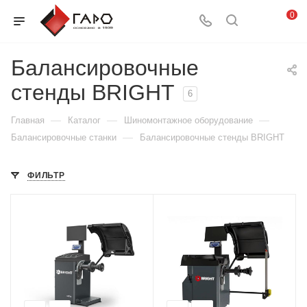
0
Балансировочные
стенды BRIGHT
6
—
—
—
Главная
Каталог
Шиномонтажное оборудование
—
Балансировочные станки
Балансировочные стенды BRIGHT
ФИЛЬТР