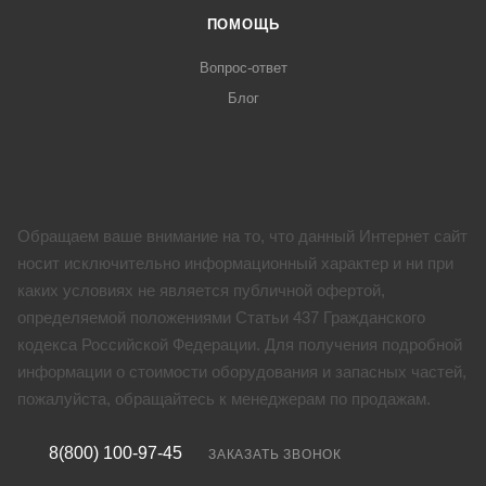
ПОМОЩЬ
Вопрос-ответ
Блог
Обращаем ваше внимание на то, что данный Интернет сайт
носит исключительно информационный характер и ни при
каких условиях не является публичной офертой,
определяемой положениями Статьи 437 Гражданского
кодекса Российской Федерации. Для получения подробной
информации о стоимости оборудования и запасных частей,
пожалуйста, обращайтесь к менеджерам по продажам.
8(800) 100-97-45
ЗАКАЗАТЬ ЗВОНОК