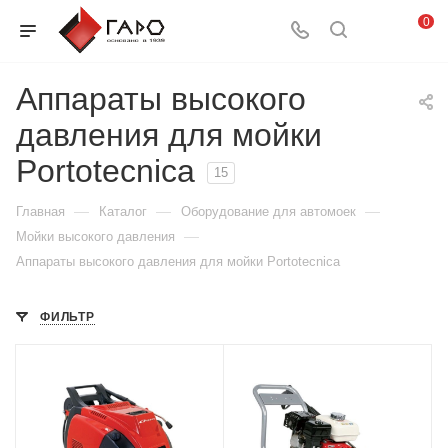
0
Аппараты высокого
давления для мойки
Portotecnica
15
—
—
—
Главная
Каталог
Оборудование для автомоек
—
Мойки высокого давления
Аппараты высокого давления для мойки Portotecnica
ФИЛЬТР