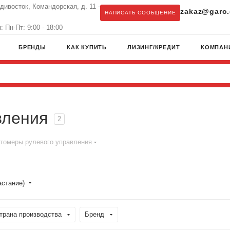
адивосток, Командорская, д. 11 -
zakaz@garo.
НАПИСАТЬ СООБЩЕНИЕ
 Пн-Пт: 9:00 - 18:00
БРЕНДЫ
КАК КУПИТЬ
ЛИЗИНГ/КРЕДИТ
КОМПАН
вления
2
омеры рулевого управления
астание)
трана производства
Бренд