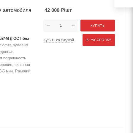
я автомобиля
42 000
₽
/шт
КУПИТЬ
524М (ГОСТ без
Купить со скидкой
В РАССРОЧКУ
 люфта рулевых
еденная
я погрешность
ерения, включая
3-5 мин. Рабочий