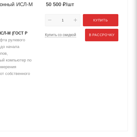
ронный ИСЛ-М
50 500
₽
/шт
КУПИТЬ
СЛ-М (ГОСТ Р
Купить со скидкой
В РАССРОЧКУ
фта рулевого
 до начала
пов,
ный компьютер по
змерения
от собственного