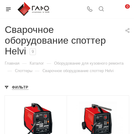
0
Сварочное
оборудование споттер
Helvi
9
—
—
Главная
Каталог
Оборудование для кузовного ремонта
—
—
Споттеры
Сварочное оборудование споттер Helvi
ФИЛЬТР