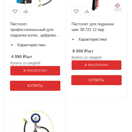
Пистолет
Пистолет для подкачки
профессиональный для
шин 39-722 12 бар
подкачки колес, цифровой,
Характеристики
обрезиненный, для
Характеристики
легковых авто TI8D
8 000
₽
/шт
4 990
₽
/шт
Купить со скидкой
Купить со скидкой
В РАССРОЧКУ
В РАССРОЧКУ
КУПИТЬ
КУПИТЬ