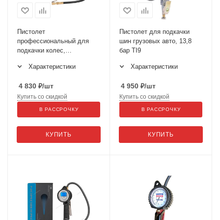
Пистолет
Пистолет для подкачки
профессиональный для
шин грузовых авто, 13,8
подкачки колес,
бар TI9
универсальный для
Характеристики
Характеристики
легковых и грузовых авто
TI81
4 830
₽
/шт
4 950
₽
/шт
Купить со скидкой
Купить со скидкой
В РАССРОЧКУ
В РАССРОЧКУ
КУПИТЬ
КУПИТЬ