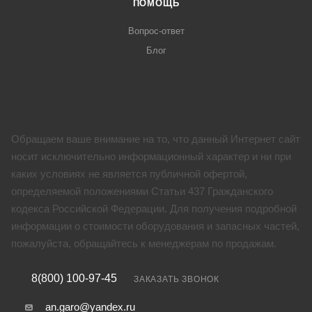
ПОМОЩЬ
Вопрос-ответ
Блог
Обращаем ваше внимание на то, что данный Интернет сайт
носит исключительно информационный характер и ни при
каких условиях не является публичной офертой,
определяемой положениями Статьи 437 Гражданского
кодекса Российской Федерации. Для получения подробной
информации о стоимости оборудования и запасных частей,
пожалуйста, обращайтесь к менеджерам по продажам.
8(800) 100-97-45
ЗАКАЗАТЬ ЗВОНОК
an.garo@yandex.ru