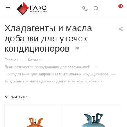
0
Хладагенты и масла
добавки для утечек
кондиционеров
25
—
—
Главная
Каталог
—
Диагностическое оборудование для автомобилей
—
Оборудование для заправки автомобильных кондиционеров
Хладагенты и масла добавки для утечек кондиционеров
ФИЛЬТР