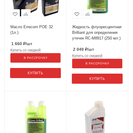
Масло Errecom POE 32
Жидкость флуоресцентная
(1л.)
Brilliant для определения
утечек RC-M8917 (250 мл.)
1 660
₽
/шт
2 049
₽
/шт
Купить со скидкой
Купить со скидкой
В РАССРОЧКУ
В РАССРОЧКУ
КУПИТЬ
КУПИТЬ