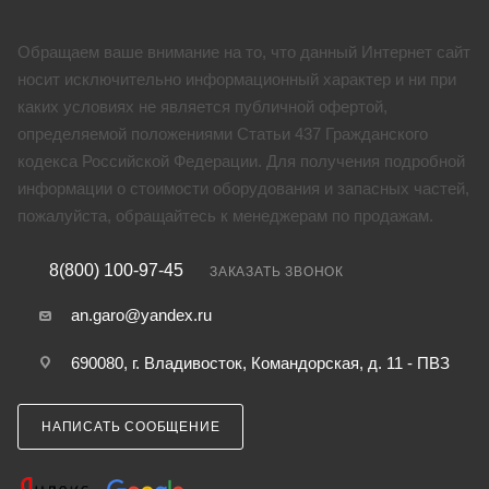
Обращаем ваше внимание на то, что данный Интернет сайт
носит исключительно информационный характер и ни при
каких условиях не является публичной офертой,
определяемой положениями Статьи 437 Гражданского
кодекса Российской Федерации. Для получения подробной
информации о стоимости оборудования и запасных частей,
пожалуйста, обращайтесь к менеджерам по продажам.
8(800) 100-97-45
ЗАКАЗАТЬ ЗВОНОК
an.garo@yandex.ru
690080, г. Владивосток, Командорская, д. 11 - ПВЗ
НАПИСАТЬ СООБЩЕНИЕ