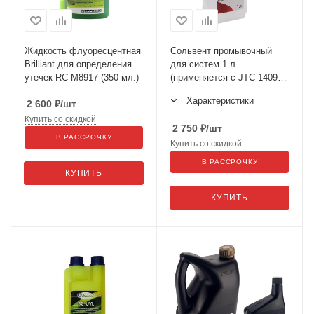
Жидкость флуоресцентная
Сольвент промывочный
Brilliant для определения
для систем 1 л.
утечек RC-M8917 (350 мл.)
(применяется с JTC-1409 И
JTC-4631) GTE-C1000
Характеристики
2 600
₽
/шт
Купить со скидкой
2 750
₽
/шт
В РАССРОЧКУ
Купить со скидкой
В РАССРОЧКУ
КУПИТЬ
КУПИТЬ