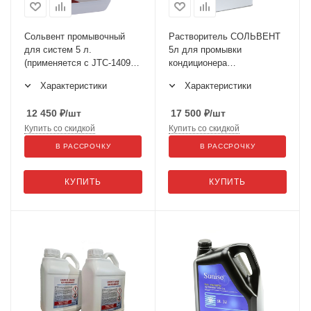
Сольвент промывочный
Растворитель СОЛЬВЕНТ
для систем 5 л.
5л для промывки
(применяется с JTC-1409 И
кондиционера
JTC-4631) GTE-C5000
(применяется с JTC-
Характеристики
Характеристики
1409 и JTC-4631) SPIN SRL
12 450
₽
/шт
17 500
₽
/шт
Купить со скидкой
Купить со скидкой
В РАССРОЧКУ
В РАССРОЧКУ
КУПИТЬ
КУПИТЬ