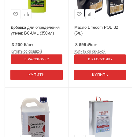
Добавка для определения
Масло Errecom POE 32
утечек BC-UVL (350мл)
(5л.)
3 200
₽
/шт
8 699
₽
/шт
Купить со скидкой
Купить со скидкой
В РАССРОЧКУ
В РАССРОЧКУ
КУПИТЬ
КУПИТЬ