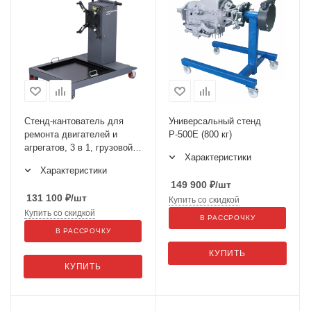
Стенд-кантователь для
Универсальный стенд
ремонта двигателей и
Р-500Е (800 кг)
агрегатов, 3 в 1, грузовой с
Характеристики
универсальным
Характеристики
кронштейном N30120R
149 900
₽
/шт
131 100
₽
/шт
Купить со скидкой
Купить со скидкой
В РАССРОЧКУ
В РАССРОЧКУ
КУПИТЬ
КУПИТЬ