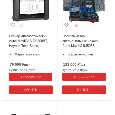
Сканер диагностический
Программатор
Autel MaxiDAS DS808BT,
автомобильных ключей
Haynes Tech Basic,
Autel MaxiIM IM508S
российская версия
Характеристики
Характеристики
76 000
₽
/шт
123 000
₽
/шт
Купить со скидкой
Купить со скидкой
В РАССРОЧКУ
В РАССРОЧКУ
КУПИТЬ
КУПИТЬ