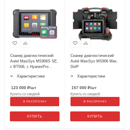
Сканер диагностический
Сканер диагностический
Autel MaxiSys MS906S SE,
Autel MaxiSys MS906 Max,
с BT506, с HyanesPro
DoIP
Electronics Full 1 год
Характеристики
Характеристики
123 000
₽
/шт
157 000
₽
/шт
Купить со скидкой
Купить со скидкой
В РАССРОЧКУ
В РАССРОЧКУ
КУПИТЬ
КУПИТЬ