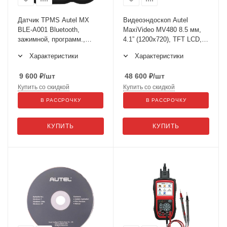
Датчик TPMS Autel MX
Видеоэндоскоп Autel
BLE-A001 Bluetooth,
MaxiVideo MV480 8.5 мм,
зажимной, программ.,
4.1” (1200x720), TFT LCD, 2
универс., металл, серебро
камеры, 1920 x 1080
Характеристики
Характеристики
9 600
₽
/шт
48 600
₽
/шт
Купить со скидкой
Купить со скидкой
В РАССРОЧКУ
В РАССРОЧКУ
КУПИТЬ
КУПИТЬ