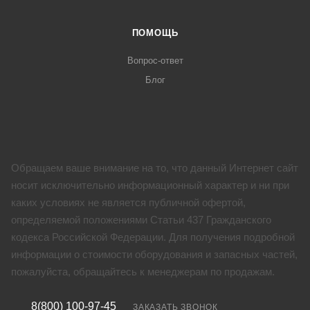
ПОМОЩЬ
Вопрос-ответ
Блог
Обращаем ваше внимание на то, что данный Интернет сайт
носит исключительно информационный характер и ни при
каких условиях не является публичной офертой,
определяемой положениями Статьи 437 Гражданского
кодекса Российской Федерации. Для получения подробной
информации о стоимости оборудования и запасных частей,
пожалуйста, обращайтесь к менеджерам по продажам.
8(800) 100-97-45
ЗАКАЗАТЬ ЗВОНОК