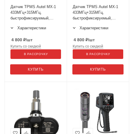
Датчик TPMS Autel MX-1
Датчик TPMS Autel MX-1
433МГц+315МГц,
433МГц+315МГц,
быстрофиксируемый,
быстрофиксируемый,
программируемый,
программируемый,
Характеристики
Характеристики
универсальный,
универсальный,
обрезиненный
серебристый
4 800
₽
/шт
4 800
₽
/шт
Купить со скидкой
Купить со скидкой
В РАССРОЧКУ
В РАССРОЧКУ
КУПИТЬ
КУПИТЬ