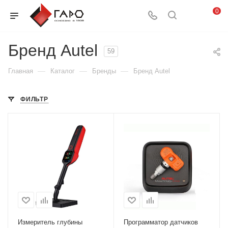
0
Бренд Autel
59
—
—
—
Главная
Каталог
Бренды
Бренд Autel
ФИЛЬТР
Измеритель глубины
Программатор датчиков