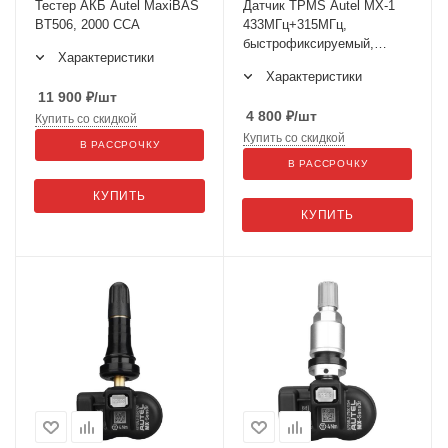
Тестер АКБ Autel MaxiBAS
Датчик TPMS Autel MX-1
BT506, 2000 CCA
433МГц+315МГц,
быстрофиксируемый,
Характеристики
программ., универсальный,
Характеристики
металл., черный
11 900
₽
/шт
4 800
₽
/шт
Купить со скидкой
Купить со скидкой
В РАССРОЧКУ
В РАССРОЧКУ
КУПИТЬ
КУПИТЬ