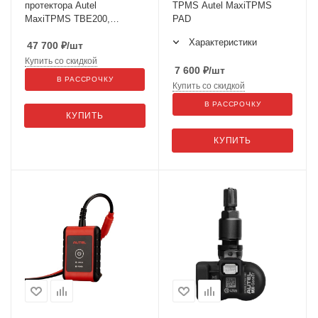
протектора Autel
TPMS Autel MaxiTPMS
MaxiTPMS TBE200,
PAD
лазерный, 1,65" AMOLED,
Характеристики
47 700
₽
/шт
3000 mAh, 2 камеры
Купить со скидкой
7 600
₽
/шт
В РАССРОЧКУ
Купить со скидкой
В РАССРОЧКУ
КУПИТЬ
КУПИТЬ