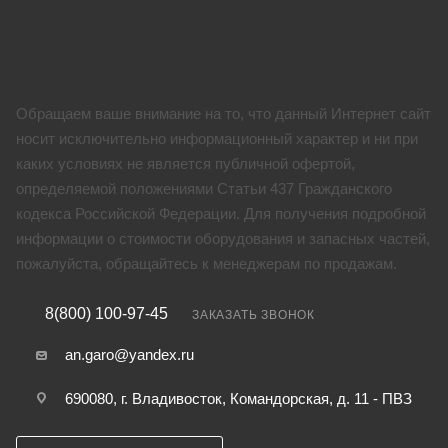
Обращаем ваше внимание на то, что данный Интернет сайт
носит исключительно информационный характер и ни при
каких условиях не является публичной офертой,
определяемой положениями Статьи 437 Гражданского
кодекса Российской Федерации. Для получения подробной
информации о стоимости оборудования и запасных частей,
пожалуйста, обращайтесь к менеджерам по продажам.
8(800) 100-97-45
ЗАКАЗАТЬ ЗВОНОК
an.garo@yandex.ru
690080, г. Владивосток, Командорская, д. 11 - ПВЗ