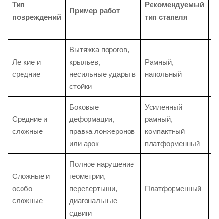
Тип
Рекомендуемый
Пример работ
К
повреждений
тип стапеля
Вытяжка порогов,
Б
Легкие и
крыльев,
Рамный,
а
средние
несильные удары в
напольный
п
стойки
н
Боковые
Усиленный
У
Средние и
деформации,
рамный,
с
сложные
правка лонжеронов
компактный
р
или арок
платформенный
в
Полное нарушение
Ж
Сложные и
геометрии,
д
особо
перевертыши,
Платформенный
к
сложные
диагональные
и
сдвиги
с