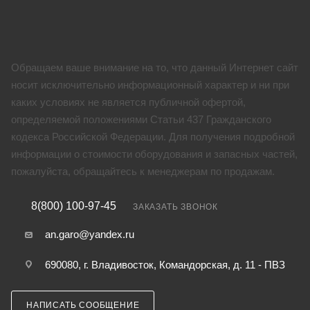
Обращаем ваше внимание на то, что данный Интернет сайт
носит исключительно информационный характер и ни при
каких условиях не является публичной офертой,
определяемой положениями Статьи 437 Гражданского
кодекса Российской Федерации. Для получения подробной
информации о стоимости оборудования и запасных частей,
пожалуйста, обращайтесь к менеджерам по продажам.
8(800) 100-97-45
ЗАКАЗАТЬ ЗВОНОК
an.garo@yandex.ru
690080, г. Владивосток, Командорская, д. 11 - ПВЗ
НАПИСАТЬ СООБЩЕНИЕ