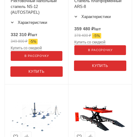
Рихтовочный напольный
Стапель платформенный
стапель NS-12
ARS-8
(AUTOSTAPEL)
Характеристики
Характеристики
359 480
₽
/шт
332 310
₽
/шт
378 400
₽
-
5
%
349 800
₽
-
5
%
Купить со скидкой
Купить со скидкой
В РАССРОЧКУ
В РАССРОЧКУ
КУПИТЬ
КУПИТЬ