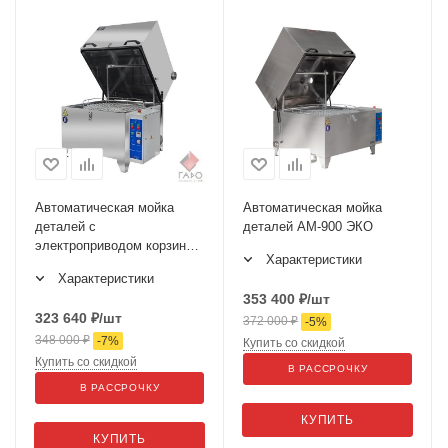
Автоматическая мойка
Автоматическая мойка
деталей с
деталей АМ-900 ЭКО
электроприводом корзины
Характеристики
ГАРО МД-80Е
Характеристики
353 400
₽
/шт
323 640
₽
/шт
372 000
₽
-
5
%
348 000
₽
-
7
%
Купить со скидкой
Купить со скидкой
В РАССРОЧКУ
В РАССРОЧКУ
КУПИТЬ
КУПИТЬ