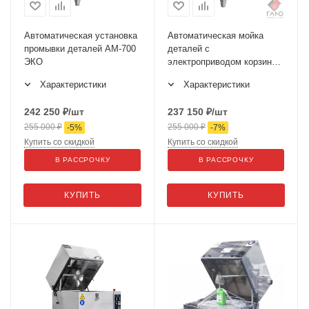
Автоматическая установка
Автоматическая мойка
промывки деталей АМ-700
деталей с
ЭКО
электроприводом корзины
ГАРО МД-70Е
Характеристики
Характеристики
242 250
₽
/шт
237 150
₽
/шт
255 000
₽
255 000
₽
-
5
%
-
7
%
Купить со скидкой
Купить со скидкой
В РАССРОЧКУ
В РАССРОЧКУ
КУПИТЬ
КУПИТЬ