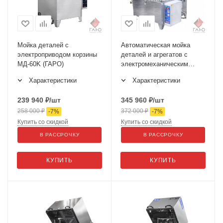
Мойка деталей с
Автоматическая мойка
электроприводом корзины
деталей и агрегатов с
МД-60K (ГАРО)
электромеханическим
приводом корзины ГАРО
Характеристики
Характеристики
МД-90Е
239 940
₽
/шт
345 960
₽
/шт
258 000
₽
372 000
₽
-
7
%
-
7
%
Купить со скидкой
Купить со скидкой
В РАССРОЧКУ
В РАССРОЧКУ
КУПИТЬ
КУПИТЬ