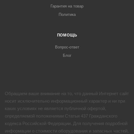
Гарантия на товар
Политика
ПОМОЩЬ
Вопрос-ответ
Блог
Обращаем ваше внимание на то, что данный Интернет сайт
носит исключительно информационный характер и ни при
каких условиях не является публичной офертой,
определяемой положениями Статьи 437 Гражданского
кодекса Российской Федерации. Для получения подробной
информации о стоимости оборудования и запасных частей,