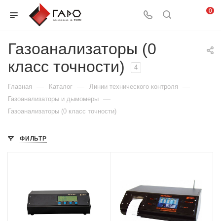
0
Газоанализаторы (0
класс точности)
4
—
—
—
Главная
Каталог
Линии технического контроля
—
Газоанализаторы и дымомеры
Газоанализаторы (0 класс точности)
ФИЛЬТР