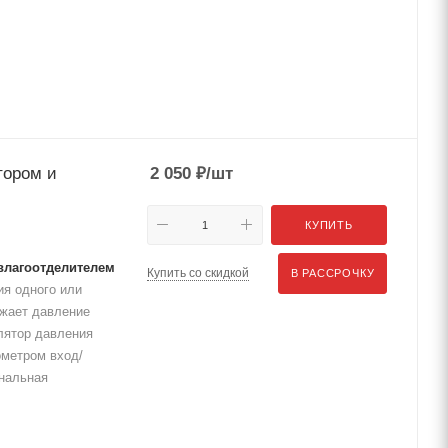
тором и
2 050
₽
/шт
КУПИТЬ
 влагоотделителем
Купить со скидкой
В РАССРОЧКУ
я одного или
ижает давление
лятор давления
ометром вход/
инальная