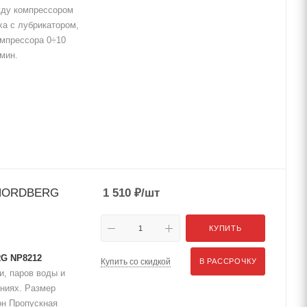
жду компрессором
ха с лубрикатором,
омпрессора 0÷10
мин.
" NORDBERG
1 510
₽
/шт
КУПИТЬ
RG NP8212
Купить со скидкой
В РАССРОЧКУ
и, паров воды и
иниях. Размер
он Пропускная