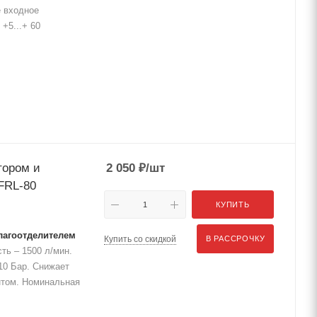
е входное
+5...+ 60
тором и
2 050
₽
/шт
FRL-80
КУПИТЬ
лагоотделителем
Купить со скидкой
В РАССРОЧКУ
ть – 1500 л/мин.
10 Бар. Снижает
нтом. Номинальная