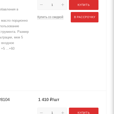
КУПИТЬ
обавления в
Купить со скидкой
В РАССРОЧКУ
 масло порционно
спользование
струмента. Размер
ьтрации, мкм 5
е входное
+5 ...+60
P8104
1 410
₽
/шт
КУПИТЬ