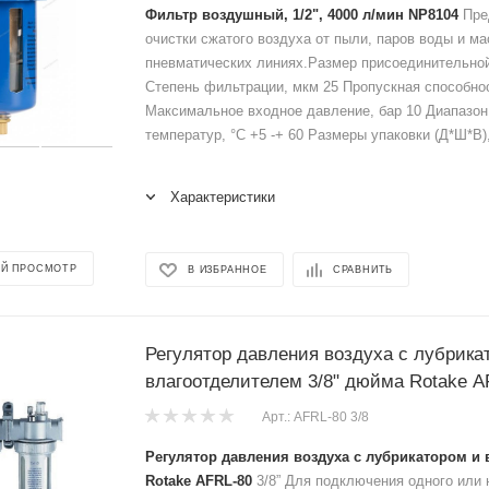
Фильтр воздушный, 1/2", 4000 л/мин NP8104
Пре
очистки сжатого воздуха от пыли, паров воды и ма
пневматических линиях.Размер присоединительной
Степень фильтрации, мкм 25 Пропускная способнос
Максимальное входное давление, бар 10 Диапазон
температур, °С +5 -+ 60 Размеры упаковки (Д*Ш*В),
Характеристики
Й ПРОСМОТР
В ИЗБРАННОЕ
СРАВНИТЬ
Регулятор давления воздуха с лубрика
влагоотделителем 3/8" дюйма Rotake A
Арт.: AFRL-80 3/8
Регулятор давления воздуха с лубрикатором и
Rotake AFRL-80
3/8” Для подключения одного или 