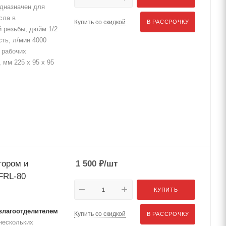
дназначен для
сла в
Купить со скидкой
В РАССРОЧКУ
 резьбы, дюйм 1/2
ть, л/мин 4000
 рабочих
 мм 225 x 95 x 95
тором и
1 500
₽
/шт
FRL-80
КУПИТЬ
 влагоотделителем
Купить со скидкой
В РАССРОЧКУ
нескольких