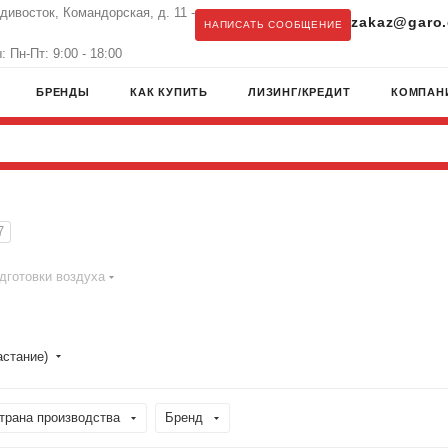
адивосток, Командорская, д. 11 -
zakaz@garo.
НАПИСАТЬ СООБЩЕНИЕ
 Пн-Пт: 9:00 - 18:00
БРЕНДЫ
КАК КУПИТЬ
ЛИЗИНГ/КРЕДИТ
КОМПАН
7
дготовки воздуха
астание)
трана производства
Бренд