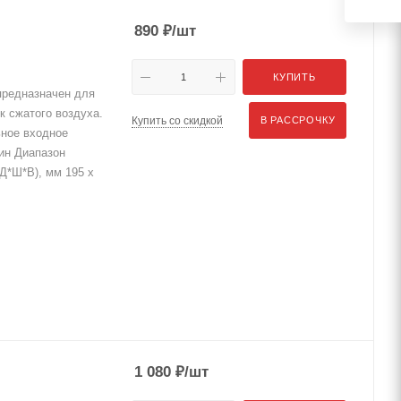
890
₽
/шт
КУПИТЬ
предназначен для
к сжатого воздуха.
Купить со скидкой
В РАССРОЧКУ
ьное входное
ин Диапазон
Д*Ш*В), мм 195 x
1 080
₽
/шт