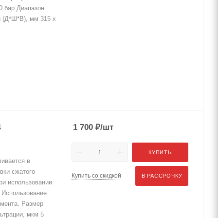
0 бар Диапазон
 (Д*Ш*В), мм 315 x
4
1 700
₽
/шт
КУПИТЬ
ивается в
вки сжатого
Купить со скидкой
В РАССРОЧКУ
при использовании
. Использование
мента. Размер
ьтрации, мкм 5