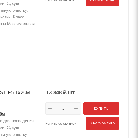
ами. Сухую
льную очистку,
истки. Класс
/кв.м Максимальная
ST F5 1x20м
13 848
₽
/шт
КУПИТЬ
20м
а для проведения
Купить со скидкой
В РАССРОЧКУ
ами. Сухую
льную очистку,