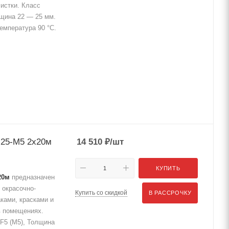
истки. Класс
лщина 22 — 25 мм.
емпература 90 °C.
25-М5 2x20м
14 510
₽
/шт
КУПИТЬ
20м
предназначен
 окрасочно-
Купить со скидкой
В РАССРОЧКУ
ками, красками и
в помещениях.
F5 (M5), Толщина