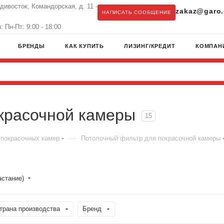
адивосток, Командорская, д. 11 -
zakaz@garo.
НАПИСАТЬ СООБЩЕНИЕ
 Пн-Пт: 9:00 - 18:00
БРЕНДЫ
КАК КУПИТЬ
ЛИЗИНГ/КРЕДИТ
КОМПАН
красочной камеры
15
—
 покрасочных камер
Потолочный фильтр для покрасочной камеры
астание)
трана производства
Бренд