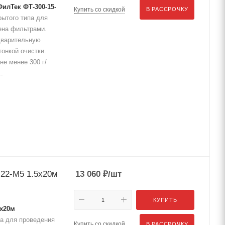
илТек ФТ-300-15-
Купить со скидкой
В РАССРОЧКУ
ытого типа для
ена фильтрами.
дварительную
тонкой очистки.
не менее 300 г/
.
22-М5 1.5x20м
13 060
₽
/шт
КУПИТЬ
5x20м
а для проведения
Купить со скидкой
В РАССРОЧКУ