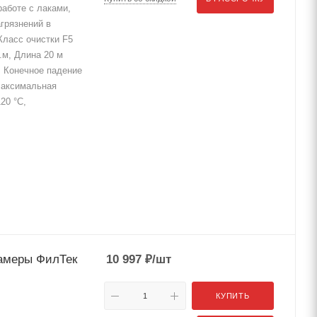
аботе с лаками,
грязнений в
Класс очистки F5
.м, Длина 20 м
, Конечное падение
Максимальная
20 °C,
камеры ФилТек
10 997
₽
/шт
КУПИТЬ