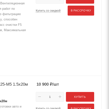
Вентиляционная
я работ по
Купить со скидкой
В РАССРОЧКУ
ую фильтрацию
у, способен
асс очистки F5
в.м, Максимальная
25-М5 1.5x20м
10 900
₽
/шт
КУПИТЬ
5x20м
готовки авто и
Купить со скидкой
В РАССРОЧКУ