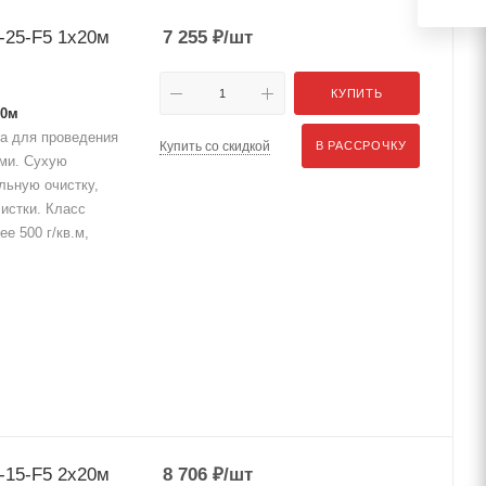
25-F5 1x20м
7 255
₽
/шт
КУПИТЬ
20м
а для проведения
Купить со скидкой
В РАССРОЧКУ
ами. Сухую
льную очистку,
истки. Класс
е 500 г/кв.м,
15-F5 2x20м
8 706
₽
/шт