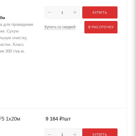
КУПИТЬ
20м
а для проведения
Купить со скидкой
В РАССРОЧКУ
ами. Сухую
льную очистку,
истки. Класс
е 300 г/кв.м,
F5 1x20м
9 164
₽
/шт
КУПИТЬ